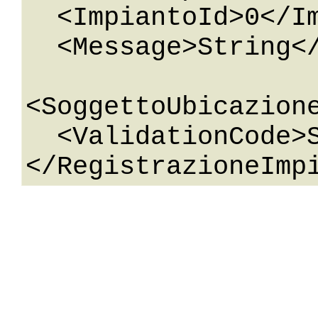
  <ImpiantoId>0</ImpiantoId>

  <Message>String</Message>

<SoggettoUbicazione
  <ValidationCode>String</ValidationCode>
