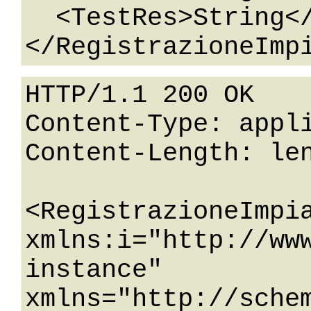
  <TestRes>String</TestRes>

HTTP/1.1 200 OK

Content-Type: appli
Content-Length: len
<RegistrazioneImpia
xmlns:i="http://ww
instance" 
xmlns="http://sche