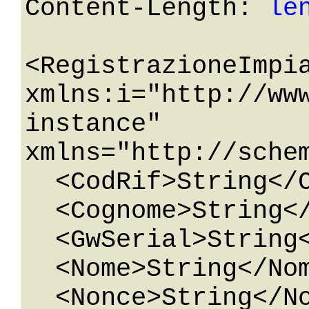
Content-Length: 
le
<RegistrazioneImpia
xmlns:i="http://ww
instance" 
xmlns="http://sche
  <CodRif>String</CodRif>

  <Cognome>String</Cognome>

  <GwSerial>String</GwSerial>

  <Nome>String</Nome>

  <Nonce>String</Nonce>
