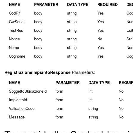
NAME
PARAMETER
DATA TYPE
REQUIRED
DE
CodRif
body
string
Yes
Cod
GwSerial
body
string
Yes
Num
TestRes
body
string
Yes
Esi
Nonce
body
string
No
Str
Nome
body
string
Yes
Nom
Cognome
body
string
Yes
Cog
RegistrazioneImpiantoResponse
Parameters:
NAME
PARAMETER
DATA TYPE
REQUI
SoggettoUbicazioneId
form
int
No
ImpiantoId
form
int
No
ValidationCode
form
string
No
Message
form
string
No