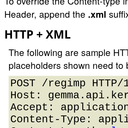
To override the Content-type i
Header, append the
.xml
suffi
HTTP + XML
The following are sample HT
placeholders shown need to b
POST /regimp HTTP/1
Host: gemma.api.ker
Accept: application
Content-Type: appli