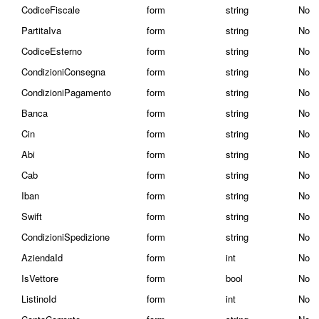
CodiceFiscale
form
string
No
PartitaIva
form
string
No
CodiceEsterno
form
string
No
CondizioniConsegna
form
string
No
CondizioniPagamento
form
string
No
Banca
form
string
No
Cin
form
string
No
Abi
form
string
No
Cab
form
string
No
Iban
form
string
No
Swift
form
string
No
CondizioniSpedizione
form
string
No
AziendaId
form
int
No
IsVettore
form
bool
No
ListinoId
form
int
No