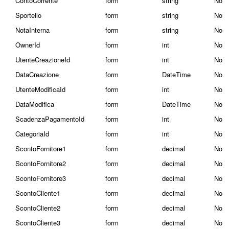
ContoCorrente
form
string
No
Sportello
form
string
No
NotaInterna
form
string
No
OwnerId
form
int
No
UtenteCreazioneId
form
int
No
DataCreazione
form
DateTime
No
UtenteModificaId
form
int
No
DataModifica
form
DateTime
No
ScadenzaPagamentoId
form
int
No
CategoriaId
form
int
No
ScontoFornitore1
form
decimal
No
ScontoFornitore2
form
decimal
No
ScontoFornitore3
form
decimal
No
ScontoCliente1
form
decimal
No
ScontoCliente2
form
decimal
No
ScontoCliente3
form
decimal
No