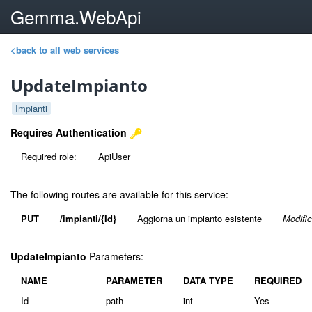
Gemma.WebApi
<back to all web services
UpdateImpianto
Impianti
Requires Authentication
Required role:
ApiUser
The following routes are available for this service:
PUT
/impianti/{Id}
Aggiorna un impianto esistente
Modific
UpdateImpianto
Parameters:
NAME
PARAMETER
DATA TYPE
REQUIRED
Id
path
int
Yes