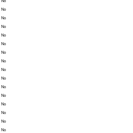
No
No
No
No
No
No
No
No
No
No
No
No
No
No
No
No