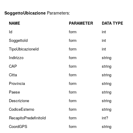
SoggettoUbicazione
Parameters:
NAME
PARAMETER
DATA TYPE
Id
form
int
SoggettoId
form
int
TipoUbicazioneId
form
int
Indirizzo
form
string
CAP
form
string
Citta
form
string
Provincia
form
string
Paese
form
string
Descrizione
form
string
CodiceEsterno
form
string
RecapitoPredefinitoId
form
int?
CoordGPS
form
string