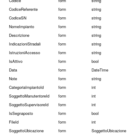
Codice
form
string
CodiceReferente
form
string
CodiceSN
form
string
NomeImpianto
form
string
Descrizione
form
string
IndicazioniStradali
form
string
IstruzioniAccesso
form
string
IsAttivo
form
bool
Data
form
DateTime
Note
form
string
CategoriaImpiantoId
form
int
SoggettoManutentoreId
form
int
SoggettoSupervisoreId
form
int
IsSegnaposto
form
bool
FileId
form
int
SoggettoUbicazione
form
SoggettoUbicazione