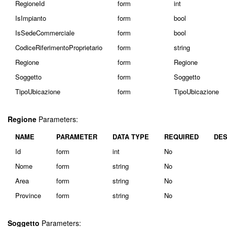
RegioneId
form
int
IsImpianto
form
bool
IsSedeCommerciale
form
bool
CodiceRiferimentoProprietario
form
string
Regione
form
Regione
Soggetto
form
Soggetto
TipoUbicazione
form
TipoUbicazione
Regione
Parameters:
NAME
PARAMETER
DATA TYPE
REQUIRED
DES
Id
form
int
No
Nome
form
string
No
Area
form
string
No
Province
form
string
No
Soggetto
Parameters: