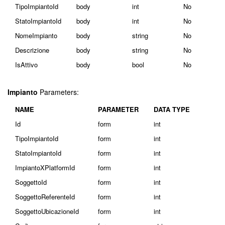
TipoImpiantoId
body
int
No
StatoImpiantoId
body
int
No
NomeImpianto
body
string
No
Descrizione
body
string
No
IsAttivo
body
bool
No
Impianto
Parameters:
NAME
PARAMETER
DATA TYPE
Id
form
int
TipoImpiantoId
form
int
StatoImpiantoId
form
int
ImpiantoXPlatformId
form
int
SoggettoId
form
int
SoggettoReferenteId
form
int
SoggettoUbicazioneId
form
int