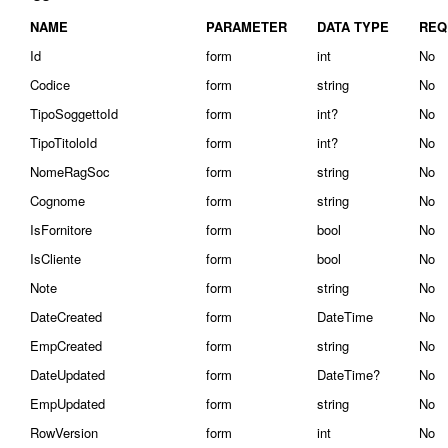
NAME
PARAMETER
DATA TYPE
REQ
Id
form
int
No
Codice
form
string
No
TipoSoggettoId
form
int?
No
TipoTitoloId
form
int?
No
NomeRagSoc
form
string
No
Cognome
form
string
No
IsFornitore
form
bool
No
IsCliente
form
bool
No
Note
form
string
No
DateCreated
form
DateTime
No
EmpCreated
form
string
No
DateUpdated
form
DateTime?
No
EmpUpdated
form
string
No
RowVersion
form
int
No