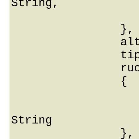
String,

			aziendaId
		},

		altroTitolo: String,

		tipoRuoloId: 0,

		ruolo: 

		{

			id: 
			descrizio
String

		},
