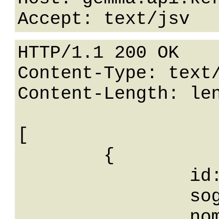
HTTP/1.1 200 OK

Content-Type: text/
Content-Length: len
[

	{

		id: 0,

		soggettoId: 0,

		nome: String,
