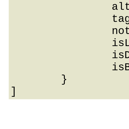
		altroRuolo: String,

		tags: String,

		note: String,

		isLista: False,

		isDisIscritto: False,

		isBounced: False

	}
