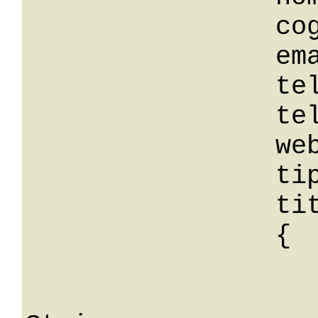
		cognome: String,

		email: String,

		telFisso: String,

		telMobile: String,

		webSite: String,

		tipoTitoloId: 0,

		titolo: 

		{

			id: 
			descrizio