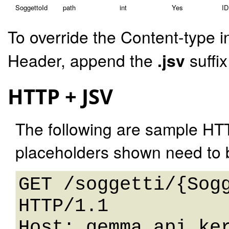
SoggettoId
path
int
Yes
ID
To override the Content-type i
Header, append the
.jsv
suffi
HTTP + JSV
The following are sample HT
placeholders shown need to b
GET /soggetti/{Sogg
HTTP/1.1 

Host: gemma.api.ker