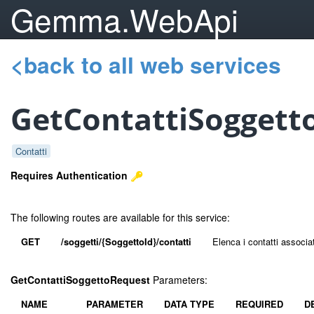
Gemma.WebApi
<back to all web services
GetContattiSoggett
Contatti
Requires Authentication
The following routes are available for this service:
GET
/soggetti/{SoggettoId}/contatti
Elenca i contatti associa
GetContattiSoggettoRequest
Parameters:
NAME
PARAMETER
DATA TYPE
REQUIRED
D