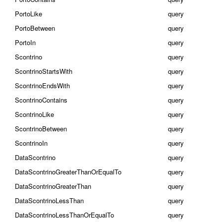
PortoLike
query
PortoBetween
query
PortoIn
query
Scontrino
query
ScontrinoStartsWith
query
ScontrinoEndsWith
query
ScontrinoContains
query
ScontrinoLike
query
ScontrinoBetween
query
ScontrinoIn
query
DataScontrino
query
DataScontrinoGreaterThanOrEqualTo
query
DataScontrinoGreaterThan
query
DataScontrinoLessThan
query
DataScontrinoLessThanOrEqualTo
query