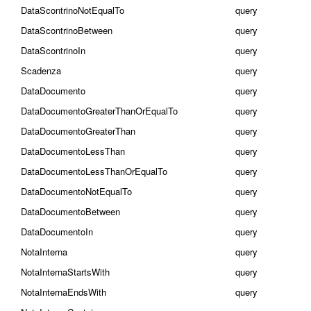
DataScontrinoNotEqualTo
query
DataScontrinoBetween
query
DataScontrinoIn
query
Scadenza
query
DataDocumento
query
DataDocumentoGreaterThanOrEqualTo
query
DataDocumentoGreaterThan
query
DataDocumentoLessThan
query
DataDocumentoLessThanOrEqualTo
query
DataDocumentoNotEqualTo
query
DataDocumentoBetween
query
DataDocumentoIn
query
NotaInterna
query
NotaInternaStartsWith
query
NotaInternaEndsWith
query