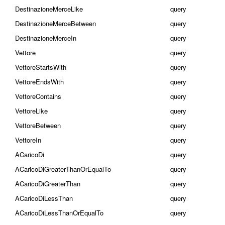
DestinazioneMerceLike
query
DestinazioneMerceBetween
query
DestinazioneMerceIn
query
Vettore
query
VettoreStartsWith
query
VettoreEndsWith
query
VettoreContains
query
VettoreLike
query
VettoreBetween
query
VettoreIn
query
ACaricoDi
query
ACaricoDiGreaterThanOrEqualTo
query
ACaricoDiGreaterThan
query
ACaricoDiLessThan
query
ACaricoDiLessThanOrEqualTo
query