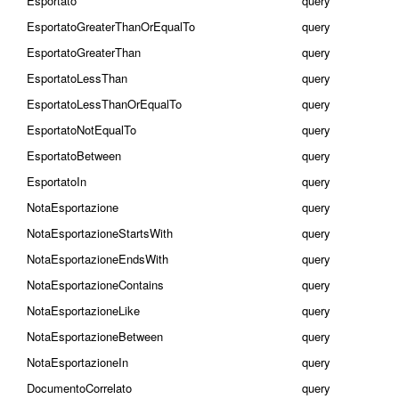
Esportato
query
EsportatoGreaterThanOrEqualTo
query
EsportatoGreaterThan
query
EsportatoLessThan
query
EsportatoLessThanOrEqualTo
query
EsportatoNotEqualTo
query
EsportatoBetween
query
EsportatoIn
query
NotaEsportazione
query
NotaEsportazioneStartsWith
query
NotaEsportazioneEndsWith
query
NotaEsportazioneContains
query
NotaEsportazioneLike
query
NotaEsportazioneBetween
query
NotaEsportazioneIn
query
DocumentoCorrelato
query