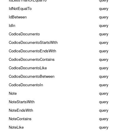
IdNotEqualTo
query
IdBetween
query
IdIn
query
CodiceDocumento
query
CodiceDocumentoStartsWith
query
CodiceDocumentoEndsWith
query
CodiceDocumentoContains
query
CodiceDocumentoLike
query
CodiceDocumentoBetween
query
CodiceDocumentoIn
query
Note
query
NoteStartsWith
query
NoteEndsWith
query
NoteContains
query
NoteLike
query