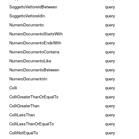
SoggettoVettoreIdBetween
query
SoggettoVettoreIdIn
query
NumeroDocumento
query
NumeroDocumentoStartsWith
query
NumeroDocumentoEndsWith
query
NumeroDocumentoContains
query
NumeroDocumentoLike
query
NumeroDocumentoBetween
query
NumeroDocumentoIn
query
Colli
query
ColliGreaterThanOrEqualTo
query
ColliGreaterThan
query
ColliLessThan
query
ColliLessThanOrEqualTo
query
ColliNotEqualTo
query