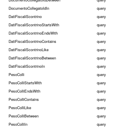
DocumentoCollegatoIdIn
query
DatiFiscaliScontrino
query
DatiFiscaliScontrinoStartsWith
query
DatiFiscaliScontrinoEndsWith
query
DatiFiscaliScontrinoContains
query
DatiFiscaliScontrinoLike
query
DatiFiscaliScontrinoBetween
query
DatiFiscaliScontrinoIn
query
PesoColli
query
PesoColliStartsWith
query
PesoColliEndsWith
query
PesoColliContains
query
PesoColliLike
query
PesoColliBetween
query
PesoColliIn
query