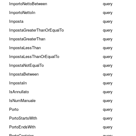
ImportoNettoBetween
query
ImportoNettoIn
query
Imposta
query
ImpostaGreaterThanOrEqualTo
query
ImpostaGreaterThan
query
ImpostaLessThan
query
ImpostaLessThanOrEqualTo
query
ImpostaNotEqualTo
query
ImpostaBetween
query
ImpostaIn
query
IsAnnullato
query
IsNumManuale
query
Porto
query
PortoStartsWith
query
PortoEndsWith
query
PortoContains
query