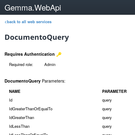
Gemma.WebApi
<back to all web services
DocumentoQuery
Requires Authentication
Required role:
Admin
DocumentoQuery
Parameters:
NAME
PARAMETER
Id
query
IdGreaterThanOrEqualTo
query
IdGreaterThan
query
IdLessThan
query
IdLessThanOrEqualTo
query