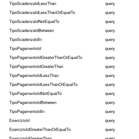
TipoScadenzaIdLessThan
query
TipoScadenzaIdLessThanOrEqualTo
query
TipoScadenzaIdNotEqualTo
query
TipoScadenzaIdBetween
query
TipoScadenzaIdIn
query
TipoPagamentoId
query
TipoPagamentoIdGreaterThanOrEqualTo
query
TipoPagamentoIdGreaterThan
query
TipoPagamentoIdLessThan
query
TipoPagamentoIdLessThanOrEqualTo
query
TipoPagamentoIdNotEqualTo
query
TipoPagamentoIdBetween
query
TipoPagamentoIdIn
query
EsercizioId
query
EsercizioIdGreaterThanOrEqualTo
query
EsercizioIdGreaterThan
query