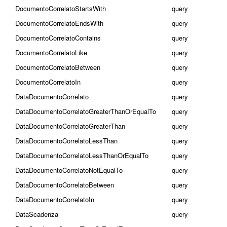
DocumentoCorrelatoStartsWith
query
DocumentoCorrelatoEndsWith
query
DocumentoCorrelatoContains
query
DocumentoCorrelatoLike
query
DocumentoCorrelatoBetween
query
DocumentoCorrelatoIn
query
DataDocumentoCorrelato
query
DataDocumentoCorrelatoGreaterThanOrEqualTo
query
DataDocumentoCorrelatoGreaterThan
query
DataDocumentoCorrelatoLessThan
query
DataDocumentoCorrelatoLessThanOrEqualTo
query
DataDocumentoCorrelatoNotEqualTo
query
DataDocumentoCorrelatoBetween
query
DataDocumentoCorrelatoIn
query
DataScadenza
query