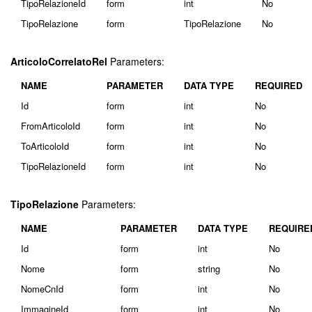
TipoRelazioneId
form
int
No
TipoRelazione
form
TipoRelazione
No
ArticoloCorrelatoRel
Parameters:
NAME
PARAMETER
DATA TYPE
REQUIRED
Id
form
int
No
FromArticoloId
form
int
No
ToArticoloId
form
int
No
TipoRelazioneId
form
int
No
TipoRelazione
Parameters:
NAME
PARAMETER
DATA TYPE
REQUIRE
Id
form
int
No
Nome
form
string
No
NomeCnId
form
int
No
ImmagineId
form
int
No