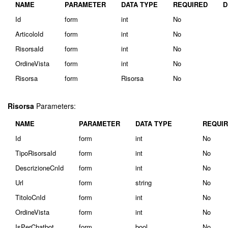
NAME
PARAMETER
DATA TYPE
REQUIRED
D
Id
form
int
No
ArticoloId
form
int
No
RisorsaId
form
int
No
OrdineVista
form
int
No
Risorsa
form
Risorsa
No
Risorsa
Parameters:
NAME
PARAMETER
DATA TYPE
REQUI
Id
form
int
No
TipoRisorsaId
form
int
No
DescrizioneCnId
form
int
No
Url
form
string
No
TitoloCnId
form
int
No
OrdineVista
form
int
No
IsPerChatbot
form
bool
No