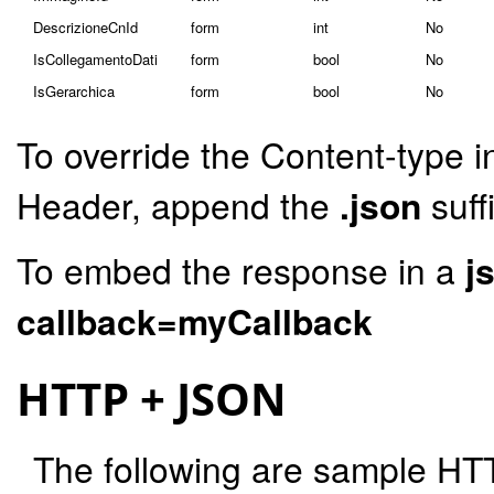
DescrizioneCnId
form
int
No
IsCollegamentoDati
form
bool
No
IsGerarchica
form
bool
No
To override the Content-type i
Header, append the
.json
suff
To embed the response in a
j
callback=myCallback
HTTP + JSON
The following are sample HT