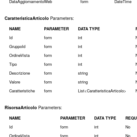
DataAggiornamentoWeb
form
DateTime
CaratteristicaArticolo
Parameters:
NAME
PARAMETER
DATA TYPE
Id
form
int
GruppoId
form
int
OrdineVista
form
int
Tipo
form
int
Descrizione
form
string
Valore
form
string
Caratteristiche
form
List<CaratteristicaArticolo>
RisorsaArticolo
Parameters:
NAME
PARAMETER
DATA TYPE
REQU
Id
form
int
No
OrdineVista
form
int
No