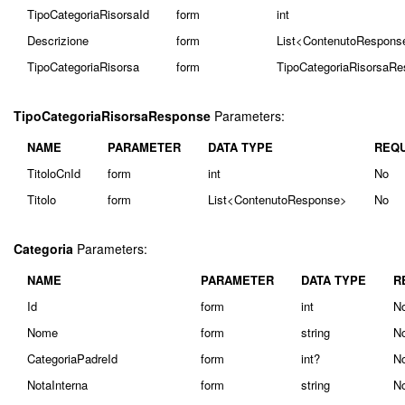
TipoCategoriaRisorsaId
form
int
Descrizione
form
List<ContenutoRespons
TipoCategoriaRisorsa
form
TipoCategoriaRisorsaR
TipoCategoriaRisorsaResponse
Parameters:
NAME
PARAMETER
DATA TYPE
REQU
TitoloCnId
form
int
No
Titolo
form
List<ContenutoResponse>
No
Categoria
Parameters:
NAME
PARAMETER
DATA TYPE
R
Id
form
int
N
Nome
form
string
N
CategoriaPadreId
form
int?
N
NotaInterna
form
string
N