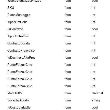
WebIsVisualizzaPrezzo
form
bool
SKU
form
int
PianoMontaggio
form
int
TipoNumSerie
form
int
IsContratto
form
bool
TipoContrattoId
form
int
ContrattoDurata
form
int
ContrattoPreavviso
form
int
IsDecimaleAltaPrec
form
bool
PuntoForza1CnId
form
int
PuntoForza2CnId
form
int
PuntoForza3CnId
form
int
PuntoForza4CnId
form
int
ModuliDIN
form
decimal
VoceCapitolato
form
string
IsCostoVariabile
form
bool