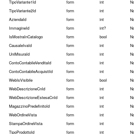
TipoVariante1Id
form
int
N
TipoVariante2Id
form
int
N
AziendaId
form
int
N
ImmagineId
form
int?
N
IsMostraInCatalogo
form
bool
N
CausaleIvaId
form
int
N
UniMisuraId
form
int
N
ContoContabileVenditaId
form
int
N
ContoContabileAcquistiId
form
int
N
WebIsVisibile
form
bool
N
WebDescrizioneCnId
form
int
N
WebDescrizioneEstesaCnId
form
int
N
MagazzinoPredefinitoId
form
int
N
WebOrdineVista
form
int
N
StampaOrdineVista
form
int
N
TipoProdottoId
form
int
N