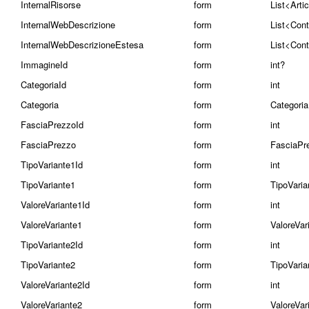
InternalRisorse
form
List<Art
InternalWebDescrizione
form
List<Con
InternalWebDescrizioneEstesa
form
List<Con
ImmagineId
form
int?
CategoriaId
form
int
Categoria
form
Categoria
FasciaPrezzoId
form
int
FasciaPrezzo
form
FasciaPr
TipoVariante1Id
form
int
TipoVariante1
form
TipoVaria
ValoreVariante1Id
form
int
ValoreVariante1
form
ValoreVar
TipoVariante2Id
form
int
TipoVariante2
form
TipoVaria
ValoreVariante2Id
form
int
ValoreVariante2
form
ValoreVar