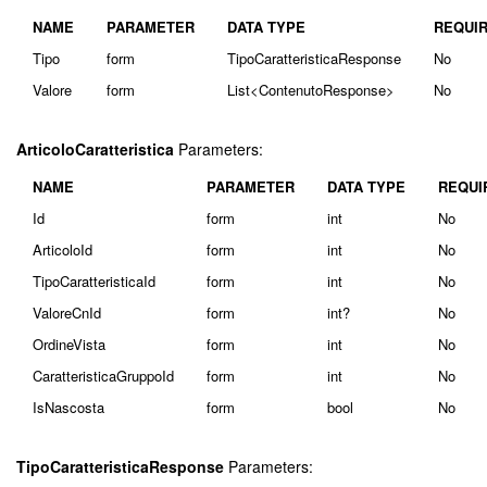
NAME
PARAMETER
DATA TYPE
REQUI
Tipo
form
TipoCaratteristicaResponse
No
Valore
form
List<ContenutoResponse>
No
ArticoloCaratteristica
Parameters:
NAME
PARAMETER
DATA TYPE
REQUI
Id
form
int
No
ArticoloId
form
int
No
TipoCaratteristicaId
form
int
No
ValoreCnId
form
int?
No
OrdineVista
form
int
No
CaratteristicaGruppoId
form
int
No
IsNascosta
form
bool
No
TipoCaratteristicaResponse
Parameters: