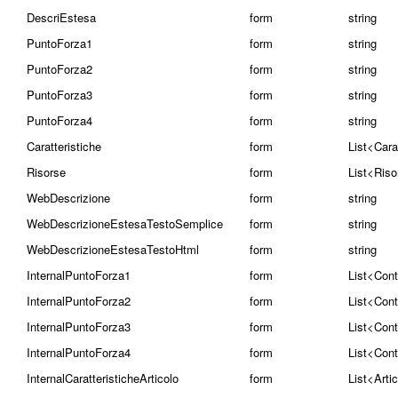
DescriEstesa
form
string
PuntoForza1
form
string
PuntoForza2
form
string
PuntoForza3
form
string
PuntoForza4
form
string
Caratteristiche
form
List<Cara
Risorse
form
List<Riso
WebDescrizione
form
string
WebDescrizioneEstesaTestoSemplice
form
string
WebDescrizioneEstesaTestoHtml
form
string
InternalPuntoForza1
form
List<Con
InternalPuntoForza2
form
List<Con
InternalPuntoForza3
form
List<Con
InternalPuntoForza4
form
List<Con
InternalCaratteristicheArticolo
form
List<Arti