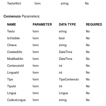
TestoHtml
form
string
No
Contenuto
Parameters:
NAME
PARAMETER
DATA TYPE
REQUIRED
Testo
form
string
No
IsVisibile
form
bool
No
Chiave
form
string
No
CreatedUtc
form
DateTime
No
ModifiedUtc
form
DateTime
No
ContenutoId
form
int
No
LinguaId
form
int
No
Tipo
form
TipoContenuto
No
TipoId
form
int
No
Lingua
form
Lingua
No
CodiceLingua
form
string
No