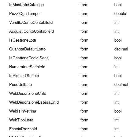
IsMostraInCatalogo
form
bool
PezziOgniTempo
form
double
VenditaContoContabileId
form
int
AcquistiContoContabileId
form
int
IsGestioneLotti
form
bool
QuantitaDefaultLotto
form
decimal
IsGestioneCodiciSeriali
form
bool
NumeratoreSerialeId
form
int
IsRichiediSeriale
form
bool
PesoUnitario
form
decimal
WebDescrizioneCnId
form
int
WebDescrizioneEstesaCnId
form
int
WebIsInVetrina
form
bool
WebTipoLista
form
int
FasciaPrezzoId
form
int