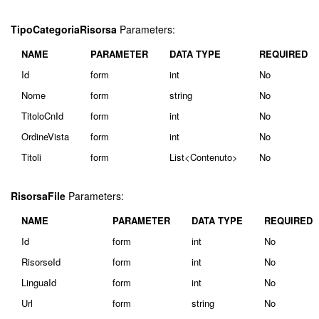
TipoCategoriaRisorsa
Parameters:
NAME
PARAMETER
DATA TYPE
REQUIRED
Id
form
int
No
Nome
form
string
No
TitoloCnId
form
int
No
OrdineVista
form
int
No
Titoli
form
List<Contenuto>
No
RisorsaFile
Parameters:
NAME
PARAMETER
DATA TYPE
REQUIRED
Id
form
int
No
RisorseId
form
int
No
LinguaId
form
int
No
Url
form
string
No