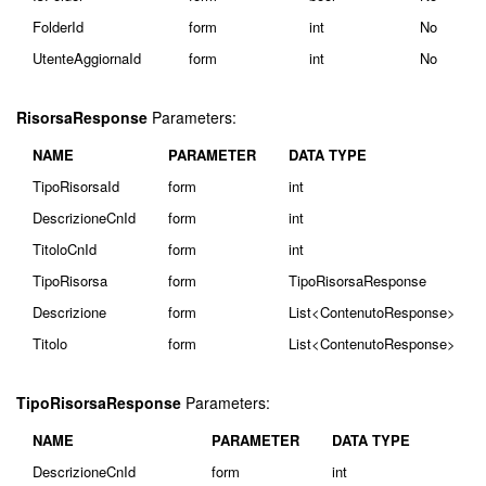
FolderId
form
int
No
UtenteAggiornaId
form
int
No
RisorsaResponse
Parameters:
NAME
PARAMETER
DATA TYPE
TipoRisorsaId
form
int
DescrizioneCnId
form
int
TitoloCnId
form
int
TipoRisorsa
form
TipoRisorsaResponse
Descrizione
form
List<ContenutoResponse>
Titolo
form
List<ContenutoResponse>
TipoRisorsaResponse
Parameters:
NAME
PARAMETER
DATA TYPE
DescrizioneCnId
form
int