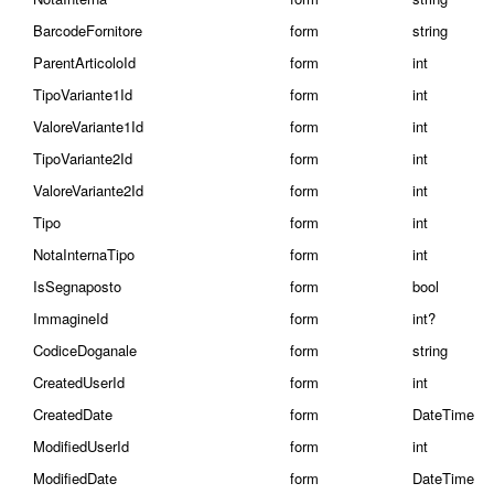
BarcodeFornitore
form
string
ParentArticoloId
form
int
TipoVariante1Id
form
int
ValoreVariante1Id
form
int
TipoVariante2Id
form
int
ValoreVariante2Id
form
int
Tipo
form
int
NotaInternaTipo
form
int
IsSegnaposto
form
bool
ImmagineId
form
int?
CodiceDoganale
form
string
CreatedUserId
form
int
CreatedDate
form
DateTime
ModifiedUserId
form
int
ModifiedDate
form
DateTime