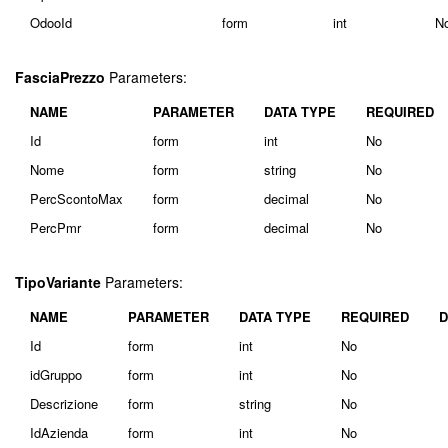
OdooId
form
int
N
FasciaPrezzo
Parameters:
NAME
PARAMETER
DATA TYPE
REQUIRED
Id
form
int
No
Nome
form
string
No
PercScontoMax
form
decimal
No
PercPmr
form
decimal
No
TipoVariante
Parameters:
NAME
PARAMETER
DATA TYPE
REQUIRED
D
Id
form
int
No
idGruppo
form
int
No
Descrizione
form
string
No
IdAzienda
form
int
No