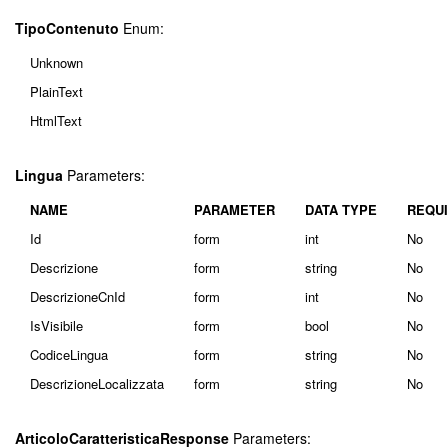
TipoContenuto
Enum:
Unknown
PlainText
HtmlText
Lingua
Parameters:
NAME
PARAMETER
DATA TYPE
REQU
Id
form
int
No
Descrizione
form
string
No
DescrizioneCnId
form
int
No
IsVisibile
form
bool
No
CodiceLingua
form
string
No
DescrizioneLocalizzata
form
string
No
ArticoloCaratteristicaResponse
Parameters: