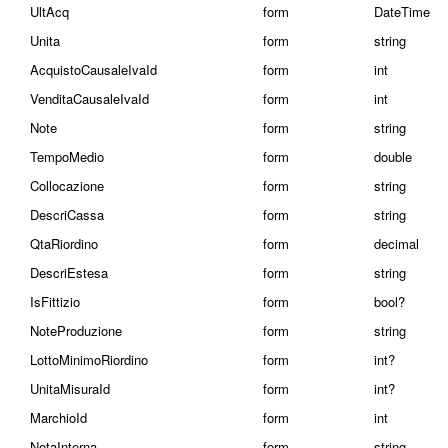
UltAcq
form
DateTime
Unita
form
string
AcquistoCausaleIvaId
form
int
VenditaCausaleIvaId
form
int
Note
form
string
TempoMedio
form
double
Collocazione
form
string
DescriCassa
form
string
QtaRiordino
form
decimal
DescriEstesa
form
string
IsFittizio
form
bool?
NoteProduzione
form
string
LottoMinimoRiordino
form
int?
UnitaMisuraId
form
int?
MarchioId
form
int
NotaInterna
form
string