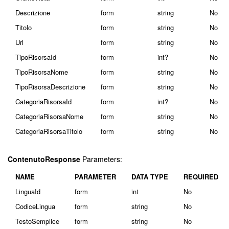
Descrizione
form
string
No
Titolo
form
string
No
Url
form
string
No
TipoRisorsaId
form
int?
No
TipoRisorsaNome
form
string
No
TipoRisorsaDescrizione
form
string
No
CategoriaRisorsaId
form
int?
No
CategoriaRisorsaNome
form
string
No
CategoriaRisorsaTitolo
form
string
No
ContenutoResponse
Parameters:
NAME
PARAMETER
DATA TYPE
REQUIRED
LinguaId
form
int
No
CodiceLingua
form
string
No
TestoSemplice
form
string
No