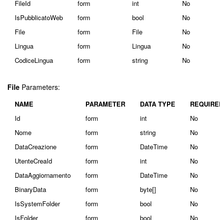
FileId
form
int
No
IsPubblicatoWeb
form
bool
No
File
form
File
No
Lingua
form
Lingua
No
CodiceLingua
form
string
No
File
Parameters:
NAME
PARAMETER
DATA TYPE
REQUIRE
Id
form
int
No
Nome
form
string
No
DataCreazione
form
DateTime
No
UtenteCreaId
form
int
No
DataAggiornamento
form
DateTime
No
BinaryData
form
byte[]
No
IsSystemFolder
form
bool
No
IsFolder
form
bool
No