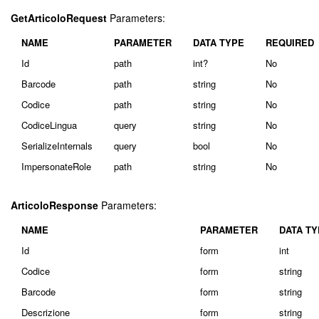
GetArticoloRequest
Parameters:
NAME
PARAMETER
DATA TYPE
REQUIRED
Id
path
int?
No
Barcode
path
string
No
Codice
path
string
No
CodiceLingua
query
string
No
SerializeInternals
query
bool
No
ImpersonateRole
path
string
No
ArticoloResponse
Parameters:
NAME
PARAMETER
DATA TY
Id
form
int
Codice
form
string
Barcode
form
string
Descrizione
form
string