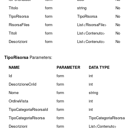
Titolo
form
string
No
TipoRisorsa
form
TipoRisorsa
No
RisorsaFiles
form
List<RisorsaFile>
No
Titoli
form
List<Contenuto>
No
Descrizioni
form
List<Contenuto>
No
TipoRisorsa
Parameters:
NAME
PARAMETER
DATA TYPE
Id
form
int
DescrizioneCnId
form
int
Nome
form
string
OrdineVista
form
int
TipoCategoriaRisorsaId
form
int
TipoCategoriaRisorsa
form
TipoCategoriaRisorsa
Descrizioni
form
List<Contenuto>