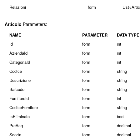
Relazioni
form
List<Art
Articolo
Parameters:
NAME
PARAMETER
DATA TYPE
Id
form
int
AziendaId
form
int
CategoriaId
form
int
Codice
form
string
Descrizione
form
string
Barcode
form
string
FornitoreId
form
int
CodiceFornitore
form
string
IsEliminato
form
bool
PreAcq
form
decimal
Scorta
form
decimal