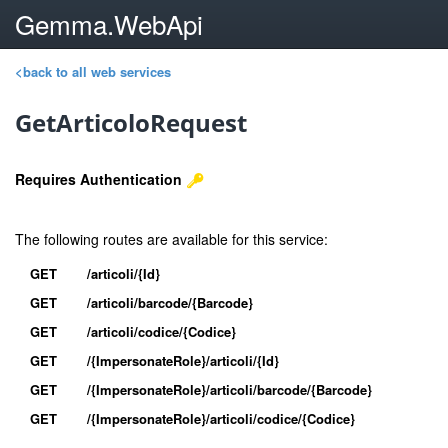
Gemma.WebApi
<back to all web services
GetArticoloRequest
Requires Authentication
The following routes are available for this service:
GET
/articoli/{Id}
GET
/articoli/barcode/{Barcode}
GET
/articoli/codice/{Codice}
GET
/{ImpersonateRole}/articoli/{Id}
GET
/{ImpersonateRole}/articoli/barcode/{Barcode}
GET
/{ImpersonateRole}/articoli/codice/{Codice}