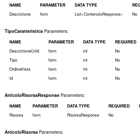
NAME
PARAMETER
DATA TYPE
RE
Descrizione
form
List<ContenutoResponse>
No
TipoCaratteristica
Parameters:
NAME
PARAMETER
DATA TYPE
REQUIRED
DescrizioneCnId
form
int
No
Tipo
form
int
No
OrdineVista
form
int
No
Id
form
int
No
ArticoloRisorsaResponse
Parameters:
NAME
PARAMETER
DATA TYPE
REQUIRED
Risorsa
form
RisorsaResponse
No
ArticoloRisorsa
Parameters: