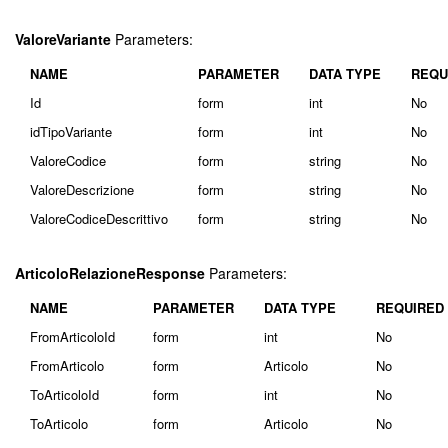
ValoreVariante
Parameters:
NAME
PARAMETER
DATA TYPE
REQU
Id
form
int
No
idTipoVariante
form
int
No
ValoreCodice
form
string
No
ValoreDescrizione
form
string
No
ValoreCodiceDescrittivo
form
string
No
ArticoloRelazioneResponse
Parameters:
NAME
PARAMETER
DATA TYPE
REQUIRED
FromArticoloId
form
int
No
FromArticolo
form
Articolo
No
ToArticoloId
form
int
No
ToArticolo
form
Articolo
No