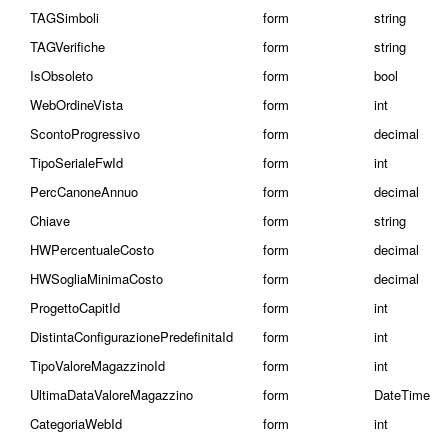
TAGSimboli
form
string
TAGVerifiche
form
string
IsObsoleto
form
bool
WebOrdineVista
form
int
ScontoProgressivo
form
decimal
TipoSerialeFwId
form
int
PercCanoneAnnuo
form
decimal
Chiave
form
string
HWPercentualeCosto
form
decimal
HWSogliaMinimaCosto
form
decimal
ProgettoCapitId
form
int
DistintaConfigurazionePredefinitaId
form
int
TipoValoreMagazzinoId
form
int
UltimaDataValoreMagazzino
form
DateTime
CategoriaWebId
form
int