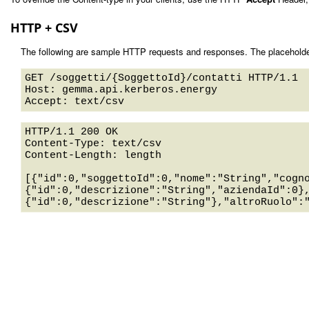
HTTP + CSV
The following are sample HTTP requests and responses. The placeholde
GET /soggetti/{SoggettoId}/contatti HTTP/1.1 

Host: gemma.api.kerberos.energy 

HTTP/1.1 200 OK

Content-Type: text/csv

Content-Length: length

[{"id":0,"soggettoId":0,"nome":"String","cogn
{"id":0,"descrizione":"String","aziendaId":0}