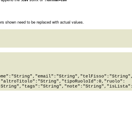
rs shown need to be replaced with actual values.
ome":"String","email":"String","telFisso":"String"
,"altroTitolo":"String","tipoRuoloId":0,"ruolo":