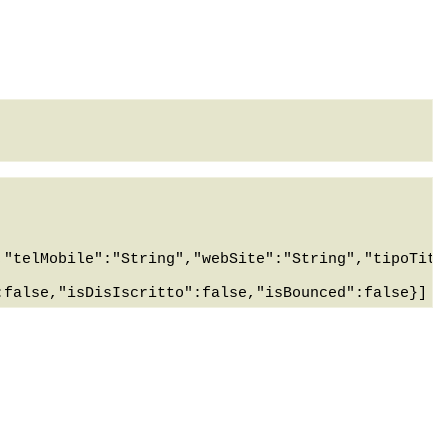
,"telMobile":"String","webSite":"String","tipoTito