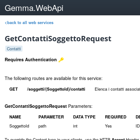
Gemma.WebApi
<back to all web services
GetContattiSoggettoRequest
Contatti
Requires Authentication
The following routes are available for this service:
GET
/soggetti/{SoggettoId}/contatti
Elenca i contatti associa
GetContattiSoggettoRequest
Parameters:
NAME
PARAMETER
DATA TYPE
REQUIRED
D
SoggettoId
path
int
Yes
ID
To override the Content-type in your clients, use the HTTP
Accept
Header,