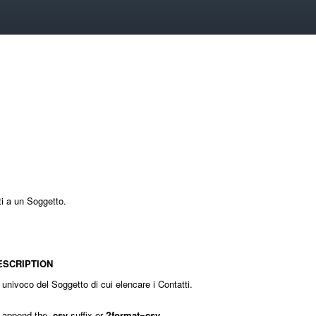
ti a un Soggetto.
ESCRIPTION
 univoco del Soggetto di cui elencare i Contatti.
 append the
.csv
suffix or
?format=csv