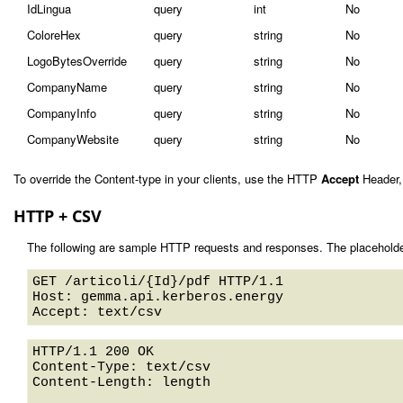
IdLingua
query
int
No
ColoreHex
query
string
No
LogoBytesOverride
query
string
No
CompanyName
query
string
No
CompanyInfo
query
string
No
CompanyWebsite
query
string
No
To override the Content-type in your clients, use the HTTP
Accept
Header,
HTTP + CSV
The following are sample HTTP requests and responses. The placeholde
GET /articoli/{Id}/pdf HTTP/1.1 

Host: gemma.api.kerberos.energy 

HTTP/1.1 200 OK

Content-Type: text/csv

Content-Length: length
