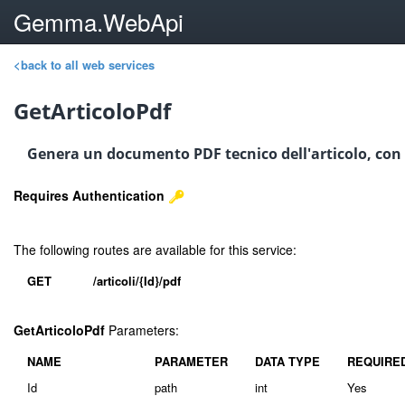
Gemma.WebApi
<back to all web services
GetArticoloPdf
Genera un documento PDF tecnico dell'articolo, con p
Requires Authentication
The following routes are available for this service:
GET
/articoli/{Id}/pdf
GetArticoloPdf
Parameters:
NAME
PARAMETER
DATA TYPE
REQUIRE
Id
path
int
Yes